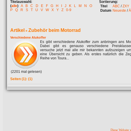
Titelauswahl:
Sortierung:
(
alle
)
A
B
C
D
E
F
G
H
I
J
K
L
M
N
O
Titel
ABC
/
ZXY
P
Q
R
S
T
U
V
W
X
Y
Z
0-9
Datum
Neueste
/
Ä
Artikel
Zubehör beim Motorrad
»
Verschiedene Alukoffer
Es gibt verschiedene Alukoffer zum anbringen ans Mot
Dabei gibt es genauso verschiedene Preisklasse
versuche jetzt mal alle mir bekannten aufzuzeigen u
eine Übersicht zu geben. Als erstes natürlich die Ze
Reihe von Toura...
(2201 mal gelesen)
Seiten
(1):
(1)
Diese Website