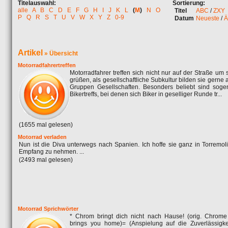
Titelauswahl:
Sortierung:
alle
A
B
C
D
E
F
G
H
I
J
K
L
(
M
)
N
O
Titel
ABC
/
ZXY
P
Q
R
S
T
U
V
W
X
Y
Z
0-9
Datum
Neueste
/
Ä
Artikel
»
Übersicht
Motorradfahrertreffen
Motorradfahrer treffen sich nicht nur auf der Straße um 
grüßen, als gesellschaftliche Subkultur bilden sie gerne 
Gruppen Gesellschaften. Besonders beliebt sind soge
Bikertreffs, bei denen sich Biker in geselliger Runde tr...
(1655 mal gelesen)
Motorrad verladen
Nun ist die Diva unterwegs nach Spanien. Ich hoffe sie ganz in Torremol
Empfang zu nehmen. ...
(2493 mal gelesen)
Motorrad Sprichwörter
* Chrom bringt dich nicht nach Hause! (orig. Chrome
brings you home)= (Anspielung auf die Zuverlässigke