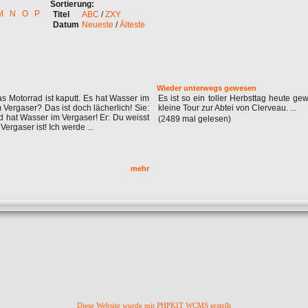
Sortierung:
M
N
O
P
Titel
ABC
/
ZXY
Datum
Neueste
/
Älteste
Wieder unterwegs gewesen
 Motorrad ist kaputt. Es hat Wasser im
Es ist so ein toller Herbsttag heute ge
 Vergaser? Das ist doch lächerlich! Sie:
kleine Tour zur Abtei von Clerveau. ...
d hat Wasser im Vergaser! Er: Du weisst
(2489 mal gelesen)
Vergaser ist! Ich werde ...
mehr
Diese Website wurde mit PHPKIT WCMS erstellt