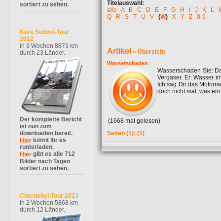
Titelauswahl:
sortiert zu sehen.
alle
A
B
C
D
E
F
G
H
I
J
K
L
Q
R
S
T
U
V
(
W
)
X
Y
Z
0-9
Kurs Südost-Tour
2012
In 3 Wochen 8873 km
Artikel
»
Übersicht
durch 23 Länder.
Wasserschaden
Wasserschaden Sie: Das
Vergaser. Er: Wasser im
Ich sag Dir das Motorra
doch nicht mal, was ein 
Der komplette Bericht
(1668 mal gelesen)
ist nun zum
downloaden bereit.
Seiten
(1):
(1)
könnt ihr es
Hier
runterladen.
gibt es alle 712
Hier
Bilder nach Tagen
sortiert zu sehen.
Chernobyl-Tour 2013
In 2 Wochen 5868 km
durch 12 Länder.