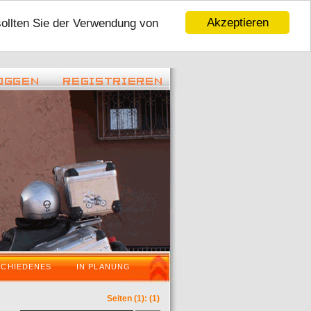
Akzeptieren
sollten Sie der Verwendung von
 22:45 ) -
( 06.01.2016 - 16:59 ) -
Tour 2016
VaraderoOstWestfalenLippeWochenende 
SCHIEDENES
IN PLANUNG
Seiten
(1):
(1)