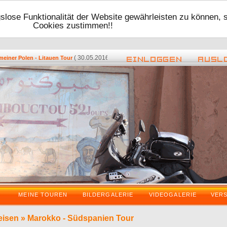
lose Funktionalität der Website gewährleisten zu können, 
Cookies zustimmen!!
( 30.05.2016 - 17:48 ) -
( 08.05.2016 -
er Polen - Litauen Tour
Zurück vom VDT 2016
MEINE TOUREN
BILDERGALERIE
VIDEOGALERIE
VER
eisen
»
Marokko - Südspanien Tour