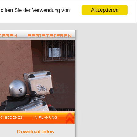
Akzeptieren
sollten Sie der Verwendung von
 22:45 ) -
( 06.01.2016 - 16:59 ) -
Tour 2016
VaraderoOstWestfalenLippeWochenende i
SCHIEDENES
IN PLANUNG
Download-Infos