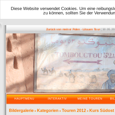
Diese Website verwendet Cookies. Um eine reibungslo
zu können, sollten Sie der Verwendu
( 30.05.2016 - 
Zurück von meiner Polen - Litauen Tour
HAUPTMENU
INTERAKTIV
MEINE TOUREN
BI
Bildergalerie
Kategorien
Touren 2012
Kurs Südost
»
»
»