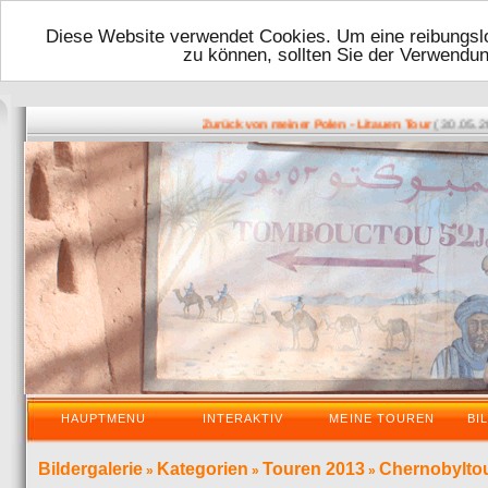
Diese Website verwendet Cookies. Um eine reibungslo
zu können, sollten Sie der Verwendu
( 30.05.2016 
Zurück von meiner Polen - Litauen Tour
HAUPTMENU
INTERAKTIV
MEINE TOUREN
BI
Bildergalerie
Kategorien
Touren 2013
Chernobylto
»
»
»