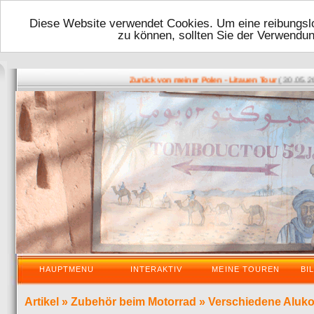
Diese Website verwendet Cookies. Um eine reibungslo
zu können, sollten Sie der Verwendu
( 30.05.2016 
Zurück von meiner Polen - Litauen Tour
HAUPTMENU
INTERAKTIV
MEINE TOUREN
BI
Artikel
»
Zubehör beim Motorrad
»
Verschiedene Aluko