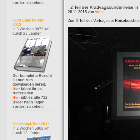
sortiert zu sehen.
2 Teil der Kradvagabundenreise in 
28.11.2015 von
Admin
Kurs Südost-Tour
Zum 2 Teil des Vortrags der Reisebeschrei
2012
In 3 Wochen 8873 km
durch 23 Länder.
Der komplette Bericht
ist nun zum
downloaden bereit.
könnt ihr es
Hier
runterladen.
gibt es alle 712
Hier
Bilder nach Tagen
sortiert zu sehen.
Chernobyl-Tour 2013
In 2 Wochen 5868 km
durch 12 Länder.