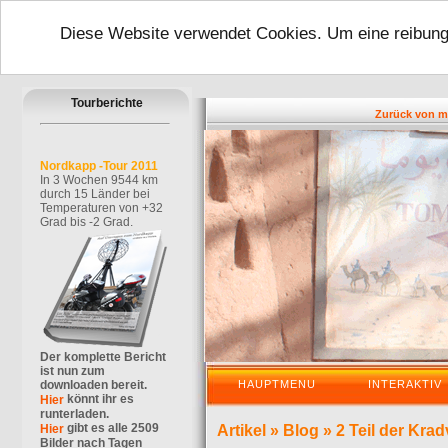
Diese Website verwendet Cookies. Um eine reibungs
Tourberichte
Zurück von meiner
Nordkapp -Tour 2011
In 3 Wochen 9544 km
durch 15 Länder bei
Temperaturen von +32
Grad bis -2 Grad.
Der komplette Bericht
ist nun zum
downloaden bereit.
HAUPTMENU
INTERAKTIV
könnt ihr es
Hier
runterladen.
gibt es alle 2509
Hier
Artikel
»
Blog
»
2 Teil der Kra
Bilder nach Tagen