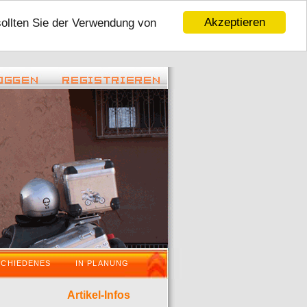
Akzeptieren
sollten Sie der Verwendung von
2:45 ) -
( 06.01.2016 - 16:59 ) -
Tour 2016
VaraderoOstWestfalenLippeWochenende ist
SCHIEDENES
IN PLANUNG
Artikel-Infos