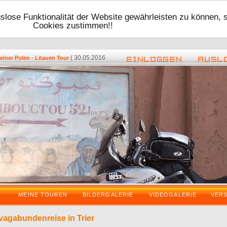
lose Funktionalität der Website gewährleisten zu können, 
Cookies zustimmen!!
( 30.05.2016 - 17:48 ) -
( 08.05.2016 - 2
 Polen - Litauen Tour
Zurück vom VDT 2016
MEINE TOUREN
BILDERGALERIE
VIDEOGALERIE
VER
dvagabundenreise in Trier