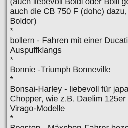
(auch liebevoll Boldi oder Bolli 
auch die CB 750 F (dohc) dazu,
Boldor)
*
bollern - Fahren mit einer Duca
Auspuffklangs
*
Bonnie -Triumph Bonneville
*
Bonsai-Harley - liebevoll für ja
Chopper, wie z.B. Daelim 125er
Virago-Modelle
*
Boosten - Mäxchen-Fahrer bez