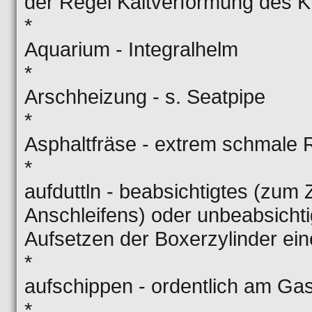
der Regel Kaltverformung des K
*
Aquarium - Integralhelm
*
Arschheizung - s. Seatpipe
*
Asphaltfräse - extrem schmale R
*
aufduttln - beabsichtigtes (zum
Anschleifens) oder unbeabsichti
Aufsetzen der Boxerzylinder e
*
aufschippen - ordentlich am Ga
*