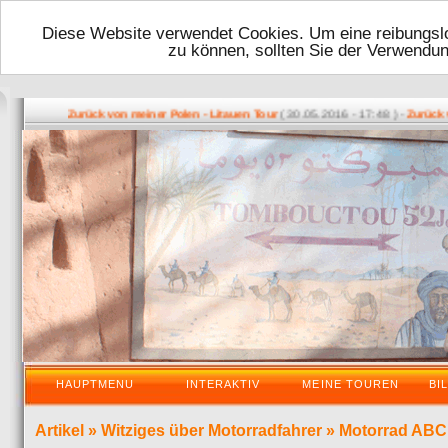
Diese Website verwendet Cookies. Um eine reibungslo
zu können, sollten Sie der Verwendu
( 30.05.2016 - 17:48 ) -
Zurück von meiner Polen - Litauen Tour
Zurück vom VDT 20
HAUPTMENU
INTERAKTIV
MEINE TOUREN
BI
Artikel
»
Witziges über Motorradfahrer
»
Motorrad ABC