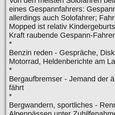
Von den meisten Solofahren bel
eines Gespannfahrers: Gespann
allerdings auch Solofahrer; Fah
Mopped ist relativ Kindergebur
Kraft raubende Gespann-Fahren
*
Benzin reden - Gespräche, Dis
Motorrad, Heldenberichte am La
*
Bergaufbremser - Jemand der än
fährt
*
Bergwandern, sportliches - Re
Alpenpässen unter Zuhilfenahm