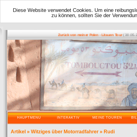
Diese Website verwendet Cookies. Um eine reibungslo
zu können, sollten Sie der Verwendu
( 30.05.2016
Zurück von meiner Polen - Litauen Tour
HAUPTMENU
INTERAKTIV
MEINE TOUREN
BI
Artikel
»
Witziges über Motorradfahrer
»
Rudi