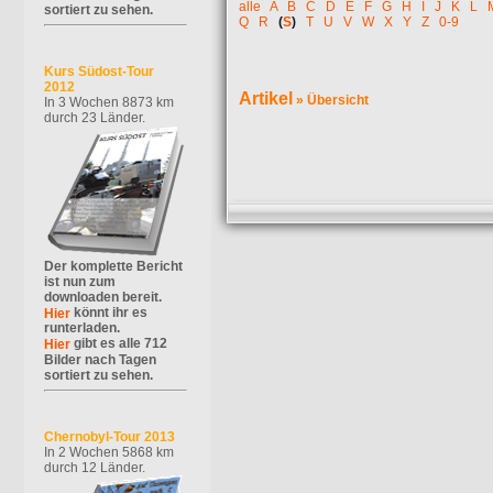
alle
A
B
C
D
E
F
G
H
I
J
K
L
sortiert zu sehen.
Q
R
(
S
)
T
U
V
W
X
Y
Z
0-9
Kurs Südost-Tour
2012
Artikel
»
Übersicht
In 3 Wochen 8873 km
durch 23 Länder.
Der komplette Bericht
ist nun zum
downloaden bereit.
könnt ihr es
Hier
runterladen.
gibt es alle 712
Hier
Bilder nach Tagen
sortiert zu sehen.
Chernobyl-Tour 2013
In 2 Wochen 5868 km
durch 12 Länder.