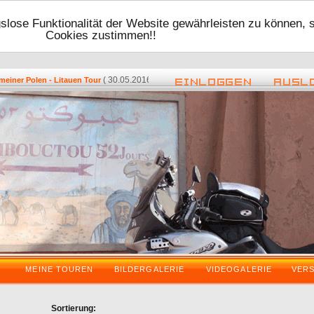
lose Funktionalität der Website gewährleisten zu können, 
Cookies zustimmen!!
( 30.05.2016 - 17:48 ) -
( 08.05.2016 -
er Polen - Litauen Tour
Zurück vom VDT 2016
MEINE TOUREN
BILDERGALERIE
VIDEOGALERIE
VER
Sortierung: