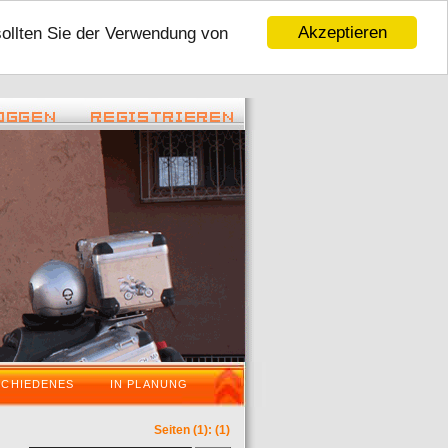
Akzeptieren
sollten Sie der Verwendung von
22:45 ) -
( 06.01.2016 - 16:59 ) -
Tour 2016
VaraderoOstWestfalenLippeWochenende i
SCHIEDENES
IN PLANUNG
Seiten
(1):
(1)