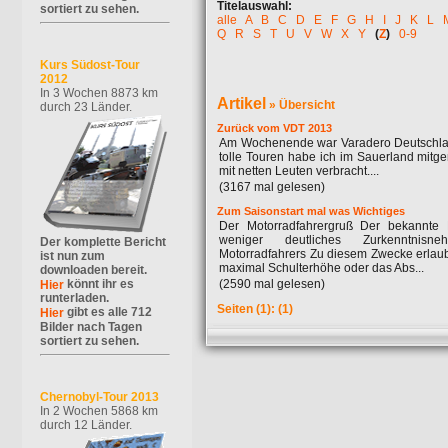
Titelauswahl:
sortiert zu sehen.
alle
A
B
C
D
E
F
G
H
I
J
K
L
Q
R
S
T
U
V
W
X
Y
(
Z
)
0-9
Kurs Südost-Tour
2012
In 3 Wochen 8873 km
Artikel
»
Übersicht
durch 23 Länder.
Zurück vom VDT 2013
Am Wochenende war Varadero Deutschland 
tolle Touren habe ich im Sauerland mitg
mit netten Leuten verbracht....
(3167 mal gelesen)
Zum Saisonstart mal was Wichtiges
Der Motorradfahrergruß Der bekannte 
weniger deutliches Zurkenntnis
Der komplette Bericht
Motorradfahrers Zu diesem Zwecke erlaub
ist nun zum
maximal Schulterhöhe oder das Abs...
downloaden bereit.
könnt ihr es
(2590 mal gelesen)
Hier
runterladen.
Seiten
(1):
(1)
gibt es alle 712
Hier
Bilder nach Tagen
sortiert zu sehen.
Chernobyl-Tour 2013
In 2 Wochen 5868 km
durch 12 Länder.