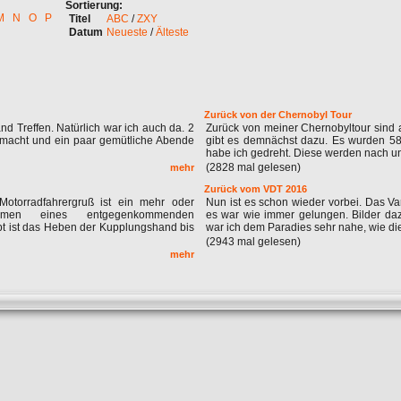
Sortierung:
M
N
O
P
Titel
ABC
/
ZXY
Datum
Neueste
/
Älteste
Zurück von der Chernobyl Tour
Treffen. Natürlich war ich auch da. 2
Zurück von meiner Chernobyltour sind al
emacht und ein paar gemütliche Abende
gibt es demnächst dazu. Es wurden 5
habe ich gedreht. Diese werden nach und
(2828 mal gelesen)
mehr
Zurück vom VDT 2016
Motorradfahrergruß ist ein mehr oder
Nun ist es schon wieder vorbei. Das Va
nehmen eines entgegenkommenden
es war wie immer gelungen. Bilder dazu
t ist das Heben der Kupplungshand bis
war ich dem Paradies sehr nahe, wie dies
(2943 mal gelesen)
mehr