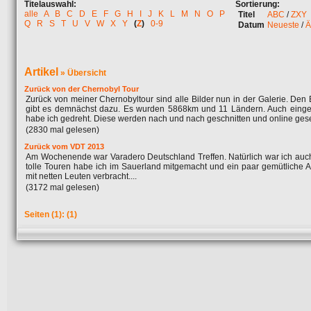
Titelauswahl:
Sortierung:
alle
A
B
C
D
E
F
G
H
I
J
K
L
M
N
O
P
Titel
ABC
/
ZXY
Q
R
S
T
U
V
W
X
Y
(
Z
)
0-9
Datum
Neueste
/
Ä
Artikel
»
Übersicht
Zurück von der Chernobyl Tour
Zurück von meiner Chernobyltour sind alle Bilder nun in der Galerie. Den 
gibt es demnächst dazu. Es wurden 5868km und 11 Ländern. Auch einge
habe ich gedreht. Diese werden nach und nach geschnitten und online geset
(2830 mal gelesen)
Zurück vom VDT 2013
Am Wochenende war Varadero Deutschland Treffen. Natürlich war ich auch
tolle Touren habe ich im Sauerland mitgemacht und ein paar gemütliche 
mit netten Leuten verbracht....
(3172 mal gelesen)
Seiten
(1):
(1)