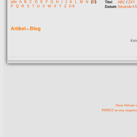
alle
A
B
C
D
E
F
G
H
I
J
K
L
M
N
(
O
)
Titel
ABC
/
ZXY
P
Q
R
S
T
U
V
W
X
Y
Z
0-9
Datum
Neueste
/
Ä
Artikel
Blog
»
Kei
Diese Website
PHPKIT ist eine einget