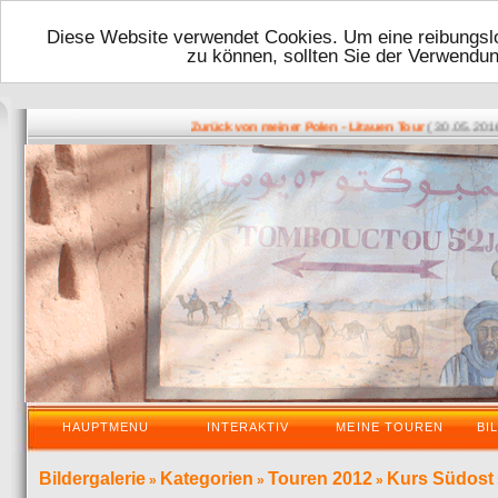
Diese Website verwendet Cookies. Um eine reibungslo
zu können, sollten Sie der Verwendu
( 30.05.2016 - 1
Zurück von meiner Polen - Litauen Tour
HAUPTMENU
INTERAKTIV
MEINE TOUREN
BI
Bildergalerie
Kategorien
Touren 2012
Kurs Südost
»
»
»