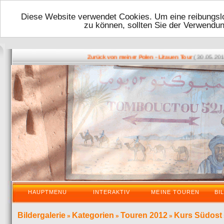
Diese Website verwendet Cookies. Um eine reibungslo
zu können, sollten Sie der Verwendu
( 30.05.2016 - 
Zurück von meiner Polen - Litauen Tour
HAUPTMENU
INTERAKTIV
MEINE TOUREN
BI
Bildergalerie
Kategorien
Touren 2012
Kurs Südost
»
»
»