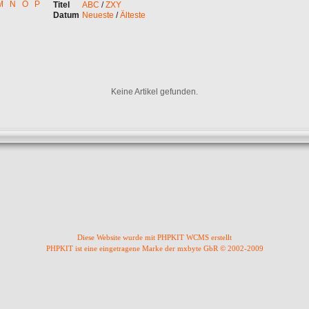
M
N
O
P
Titel
ABC
/
ZXY
Datum
Neueste
/
Älteste
Keine Artikel gefunden.
Diese Website wurde mit PHPKIT WCMS erstellt
PHPKIT ist eine eingetragene Marke der mxbyte GbR © 2002-2009