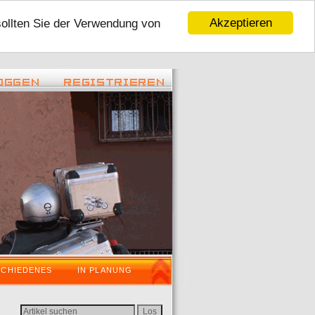
Akzeptieren
sollten Sie der Verwendung von
 - 22:45 ) -
( 06.01.2016 - 16:59 ) -
Tour 2016
VaraderoOstWestfalenLippeWochenende
SCHIEDENES
IN PLANUNG