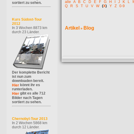
alle
A
B
C
D
E
F
G
H
I
J
K
L
sortiert zu sehen.
Q
R
S
T
U
V
W
(
X
)
Y
Z
0-9
Kurs Südost-Tour
2012
Artikel
Blog
In 3 Wochen 8873 km
»
durch 23 Länder.
Der komplette Bericht
ist nun zum
downloaden bereit.
könnt ihr es
Hier
runterladen.
gibt es alle 712
Hier
Bilder nach Tagen
sortiert zu sehen.
Chernobyl-Tour 2013
In 2 Wochen 5868 km
durch 12 Länder.