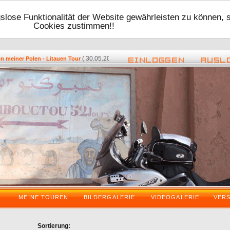
lose Funktionalität der Website gewährleisten zu können, 
Cookies zustimmen!!
( 30.05.2016 - 17:48 ) -
( 08.05.2016
iner Polen - Litauen Tour
Zurück vom VDT 2016
MEINE TOUREN
BILDERGALERIE
VIDEOGALERIE
VER
Sortierung: