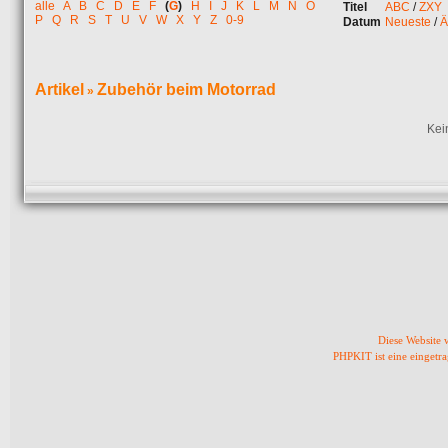
alle
A
B
C
D
E
F
(
G
)
H
I
J
K
L
M
N
O
Titel
ABC
/
ZXY
P
Q
R
S
T
U
V
W
X
Y
Z
0-9
Datum
Neueste
/
Ä
Artikel
Zubehör beim Motorrad
»
Kei
Diese Website
PHPKIT ist eine einget