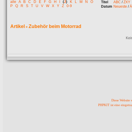
alle
A
B
C
D
E
F
G
H
I
(
J
)
K
L
M
N
O
Titel
ABC
/
ZXY
P
Q
R
S
T
U
V
W
X
Y
Z
0-9
Datum
Neueste
/
Ä
Artikel
Zubehör beim Motorrad
»
Kei
Diese Website
PHPKIT ist eine einget