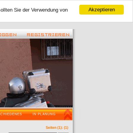
Akzeptieren
sollten Sie der Verwendung von
 22:45 ) -
( 06.01.2016 - 16:59 ) -
Tour 2016
VaraderoOstWestfalenLippeWochenende i
SCHIEDENES
IN PLANUNG
Seiten
(1):
(1)