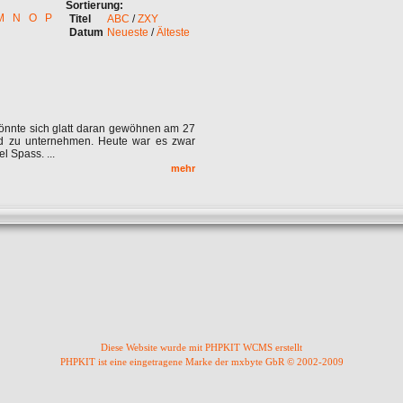
Sortierung:
M
N
O
P
Titel
ABC
/
ZXY
Datum
Neueste
/
Älteste
könnte sich glatt daran gewöhnen am 27
d zu unternehmen. Heute war es zwar
l Spass. ...
mehr
Diese Website wurde mit PHPKIT WCMS erstellt
PHPKIT ist eine eingetragene Marke der mxbyte GbR © 2002-2009