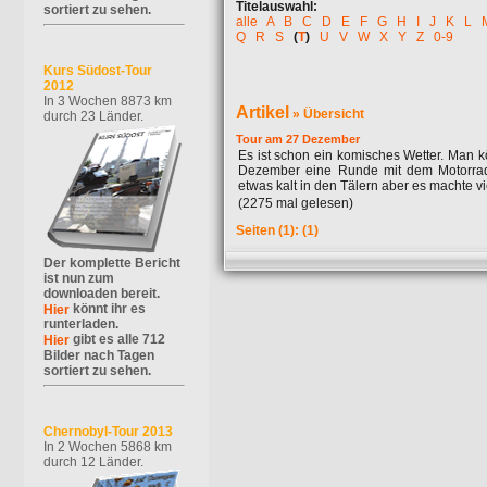
Titelauswahl:
sortiert zu sehen.
alle
A
B
C
D
E
F
G
H
I
J
K
L
Q
R
S
(
T
)
U
V
W
X
Y
Z
0-9
Kurs Südost-Tour
2012
In 3 Wochen 8873 km
Artikel
»
Übersicht
durch 23 Länder.
Tour am 27 Dezember
Es ist schon ein komisches Wetter. Man 
Dezember eine Runde mit dem Motorra
etwas kalt in den Tälern aber es machte vie
(2275 mal gelesen)
Seiten
(1):
(1)
Der komplette Bericht
ist nun zum
downloaden bereit.
könnt ihr es
Hier
runterladen.
gibt es alle 712
Hier
Bilder nach Tagen
sortiert zu sehen.
Chernobyl-Tour 2013
In 2 Wochen 5868 km
durch 12 Länder.