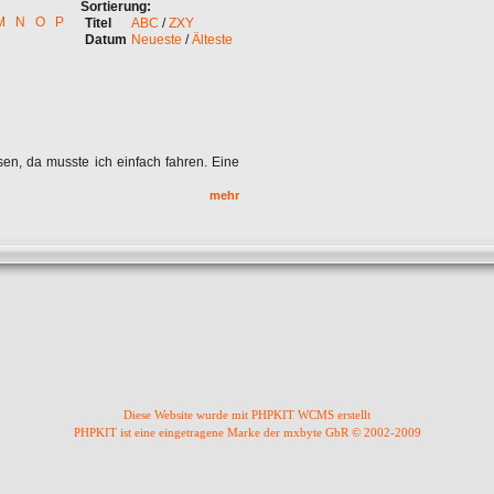
Sortierung:
M
N
O
P
Titel
ABC
/
ZXY
Datum
Neueste
/
Älteste
sen, da musste ich einfach fahren. Eine
mehr
Diese Website wurde mit PHPKIT WCMS erstellt
PHPKIT ist eine eingetragene Marke der mxbyte GbR © 2002-2009