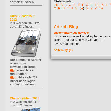
Titelauswahl:
sortiert zu sehen.
alle
A
B
C
D
E
F
G
H
I
J
K
L
Q
R
S
T
U
V
(
W
)
X
Y
Z
0-9
Kurs Südost-Tour
2012
In 3 Wochen 8873 km
Artikel
Blog
durch 23 Länder.
»
Wieder unterwegs gewesen
Es ist so ein toller Herbsttag heute gewe
kleine Tour zur Abtei von Clerveau. ...
(2490 mal gelesen)
Seiten
(1):
(1)
Der komplette Bericht
ist nun zum
downloaden bereit.
könnt ihr es
Hier
runterladen.
gibt es alle 712
Hier
Bilder nach Tagen
sortiert zu sehen.
Chernobyl-Tour 2013
In 2 Wochen 5868 km
durch 12 Länder.