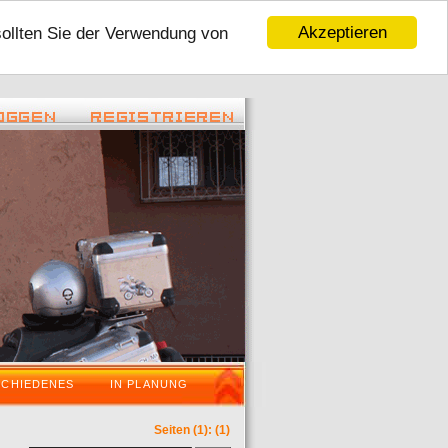
Akzeptieren
sollten Sie der Verwendung von
 22:45 ) -
( 06.01.2016 - 16:59 ) -
Tour 2016
VaraderoOstWestfalenLippeWochenende i
SCHIEDENES
IN PLANUNG
Seiten
(1):
(1)