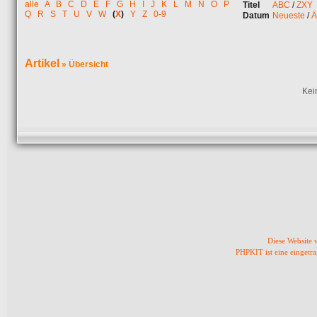
alle
A
B
C
D
E
F
G
H
I
J
K
L
M
N
O
P
Titel
ABC
/
ZXY
Q
R
S
T
U
V
W
(
X
)
Y
Z
0-9
Datum
Neueste
/
Ä
Artikel
»
Übersicht
Kei
Diese Website
PHPKIT ist eine einget