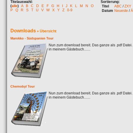
Titelauswahl:
Sortierung:
(
alle
)
A
B
C
D
E
F
G
H
I
J
K
L
M
N
O
Titel
ABC
/
ZXY
P
Q
R
S
T
U
V
W
X
Y
Z
0-9
Datum
Neueste
/
Ä
Downloads
» Übersicht
Marokko - Südspanien Tour
Nun zum download bereit. Das ganze als .pdf Datei
in meinem Gästebuch.......
Chernobyl Tour
Nun zum download bereit. Das ganze als .pdf Datei
in meinem Gästebuch.......