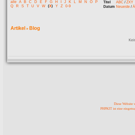
alle
A
B
C
D
E
F
G
H
I
J
K
L
M
N
O
P
Titel
ABC
/
ZXY
Q
R
S
T
U
V
W
(
X
)
Y
Z
0-9
Datum
Neueste
/
Ä
Artikel
Blog
»
Kei
Diese Website
PHPKIT ist eine einget