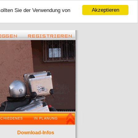
Akzeptieren
sollten Sie der Verwendung von
 - 22:45 ) -
( 06.01.2016 - 16:59 ) -
Tour 2016
VaraderoOstWestfalenLippeWochenende
SCHIEDENES
IN PLANUNG
Download-Infos