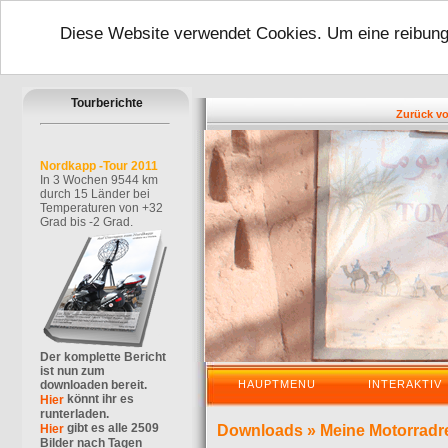
Diese Website verwendet Cookies. Um eine reibungs
Tourberichte
Zurück von me
Nordkapp -Tour 2011
In 3 Wochen 9544 km
durch 15 Länder bei
Temperaturen von +32
Grad bis -2 Grad.
Der komplette Bericht
ist nun zum
downloaden bereit.
HAUPTMENU
INTERAKTIV
könnt ihr es
Hier
runterladen.
gibt es alle 2509
Hier
Downloads
»
Meine Motorradr
Bilder nach Tagen