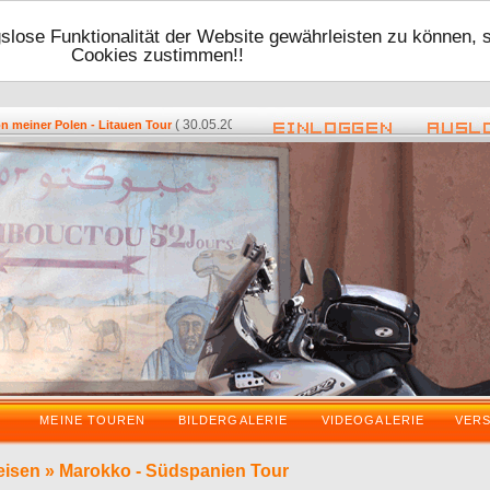
lose Funktionalität der Website gewährleisten zu können, 
Cookies zustimmen!!
( 30.05.2016 - 17:48 ) -
( 08.05.2016
iner Polen - Litauen Tour
Zurück vom VDT 2016
MEINE TOUREN
BILDERGALERIE
VIDEOGALERIE
VER
eisen
»
Marokko - Südspanien Tour