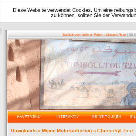
Diese Website verwendet Cookies. Um eine reibungslo
zu können, sollten Sie der Verwendu
( 30.05.2
Zurück von meiner Polen - Litauen Tour
HAUPTMENU
INTERAKTIV
MEINE TOUREN
BI
Downloads
»
Meine Motorradreisen
»
Chernobyl Tour